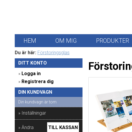
HEM
OM MIG
PRODUKTER
Du är här:
Förstoringsglas
DITT KONTO 
Förstori
» 
Logga in
» 
Registrera dig
DIN KUNDVAGN 
Din kundvagn är tom
» Inställningar
» Ändra
TILL KASSAN