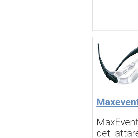
Maxeven
MaxEvent 
det lättar