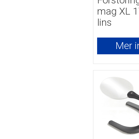
Förstorin
mag XL 1
lins
Mer i