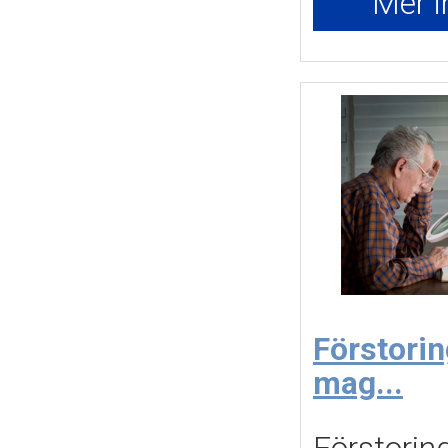
Mer i
Förstori
mag...