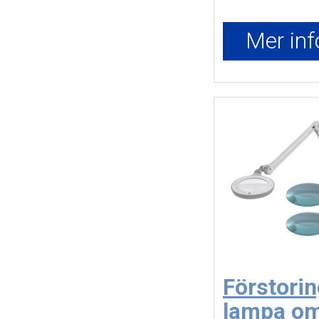
Mer inf
Förstori
lampa o