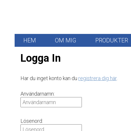
HEM
OM MIG
PRODUKTER
Logga In
Har du inget konto kan du
registrera dig här
.
Användarnamn:
Lösenord: