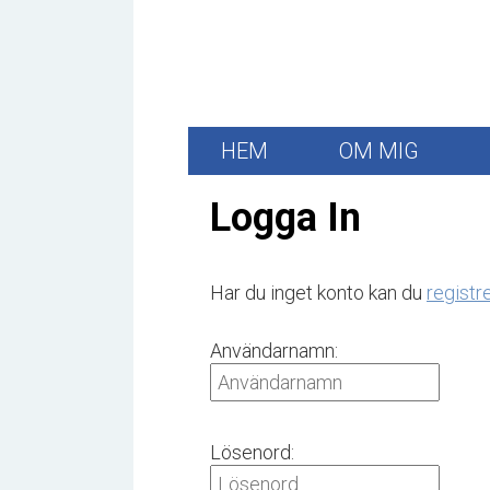
HEM
OM MIG
Logga In
Har du inget konto kan du
registr
Användarnamn:
Lösenord: