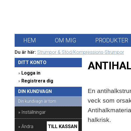
HEM
OM MIG
PRODUKTER
Du är här:
Strumpor & Stöd/Kompressions-Strumpor
DITT KONTO 
ANTIHA
» 
Logga in
» 
Registrera dig
En antihalkstr
DIN KUNDVAGN 
veck som orsak
Din kundvagn är tom
Antihalkmateri
» Inställningar
halkrisk.
» Ändra
TILL KASSAN