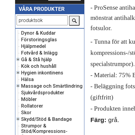
- ProSense antiha
VÅRA PRODUKTER
mönstrat antihalk
fotsulor.
Dynor & Kuddar
Förstoringsglas
- Tunna för att k
Hjälpmedel
kompressions-/st
Fotvård & Inlägg
Gå & Stå hjälp
specialstrumpor).
Kök och hushåll
Hygien inkontinens
- Material: 75%
Hälsa
- Beläggning fot
Massage och Smärtlindring
Sjukvårdsprodukter
(giftfritt)
Möbler
Rollatorer
- Produkten inneh
Skor
Skydd/Stöd & Bandage
Färg:
grå.
Strumpor &
Stöd/Kompressions-