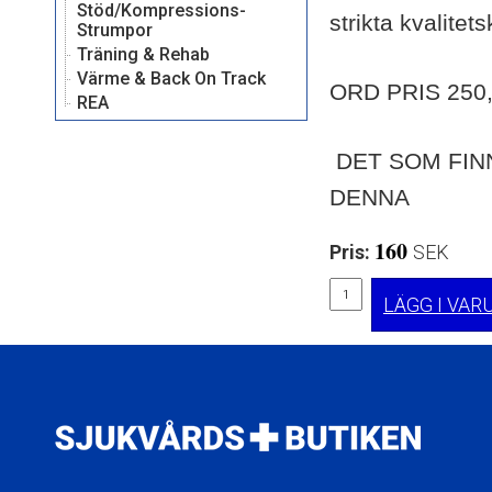
Stöd/Kompressions-
strikta kvalitet
Strumpor
Träning & Rehab
Värme & Back On Track
ORD PRIS 250
REA
DET SOM FINN
DENNA
160
Pris:
SEK 
LÄGG I VA