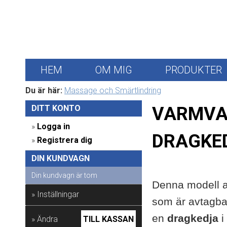
HEM
OM MIG
PRODUKTER
Du är här:
Massage och Smärtlindring
DITT KONTO 
VARMVA
» 
Logga in
DRAGKE
» 
Registrera dig
DIN KUNDVAGN 
Din kundvagn är tom
Denna modell av
» Inställningar
som är avtagbart
en
dragkedja
i
» Ändra
TILL KASSAN