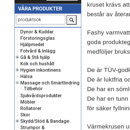
kruset krävs at
VÅRA PRODUKTER
består av återa
Dynor & Kuddar
Fashy varmvatt
Förstoringsglas
goda produkteg
Hjälpmedel
Fotvård & Inlägg
medföljer bruk
Gå & Stå hjälp
Kök och hushåll
De är TÜV-god
Hygien inkontinens
Hälsa
De är luktfria 
Massage och Smärtlindring
De har en söml
Tillbehör
Sjukvårdsprodukter
De har en tunn 
Möbler
för säker fyllni
Rollatorer
Skor
Skydd/Stöd & Bandage
Värmekrusen utv
Strumpor &