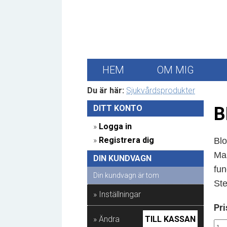
HEM
OM MIG
Du är här:
Sjukvårdsprodukter
DITT KONTO 
B
» 
Logga in
» 
Registrera dig
Bl
o
Man
DIN KUNDVAGN 
fun
Din kundvagn är tom
Ste
» Inställningar
Pri
» Ändra
TILL KASSAN