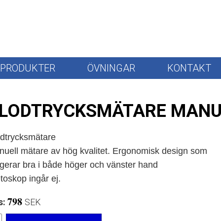
PRODUKTER
ÖVNINGAR
KONTAKT
LODTRYCKSMÄTARE MANU
dtrycksmätare
uell mätare av hög kvalitet. Ergonomisk design som
gerar bra i både höger och vänster hand
toskop ingår ej.
798
s:
SEK 