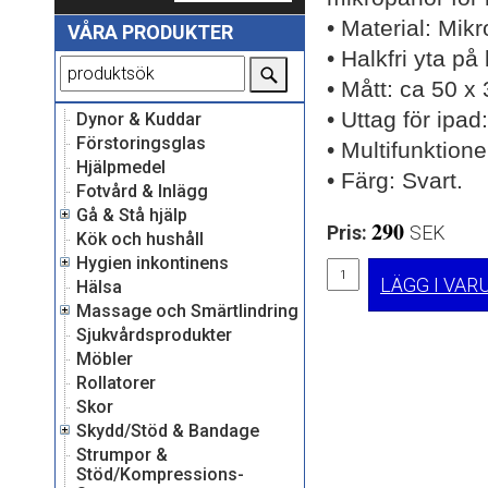
• Material: Mik
VÅRA PRODUKTER
• Halkfri yta på
• Mått: ca
50 x 
• Uttag för ipad
Dynor & Kuddar
Förstoringsglas
• Multifunktione
Hjälpmedel
• Färg: Svart.
Fotvård & Inlägg
Gå & Stå hjälp
290
Pris:
SEK 
Kök och hushåll
Hygien inkontinens
LÄGG I VA
Hälsa
Massage och Smärtlindring
Sjukvårdsprodukter
Möbler
Rollatorer
Skor
Skydd/Stöd & Bandage
Strumpor &
Stöd/Kompressions-