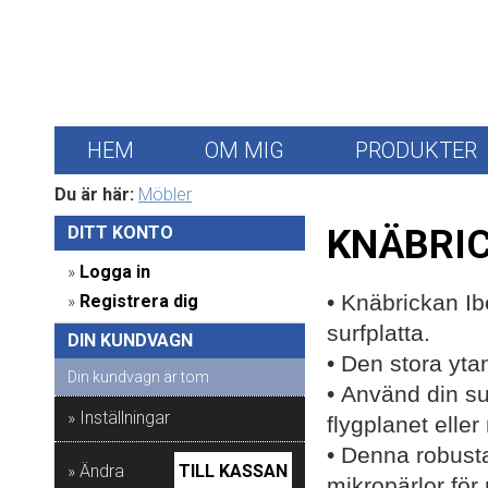
HEM
OM MIG
PRODUKTER
Du är här:
Möbler
DITT KONTO 
KNÄBRIC
» 
Logga in
• K
näbrickan Ibe
» 
Registrera dig
surfplatta.
DIN KUNDVAGN 
• Den stora yta
Din kundvagn är tom
•
Använd din sur
» Inställningar
flygplanet elle
•
Denna robust
» Ändra
TILL KASSAN
mikropärlor för