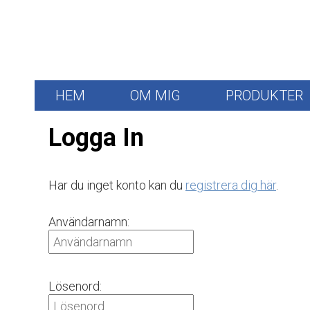
HEM
OM MIG
PRODUKTER
Logga In
Har du inget konto kan du
registrera dig här
.
Användarnamn:
Lösenord: