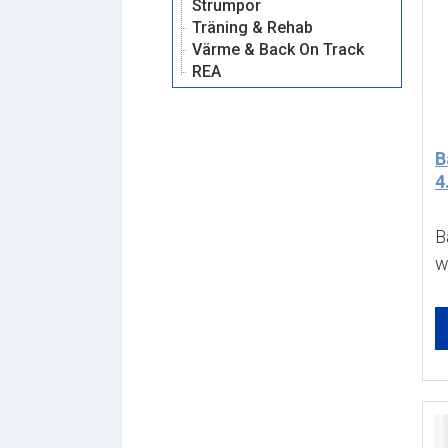
Strumpor
Träning & Rehab
Värme & Back On Track
REA
B
4.
B
w