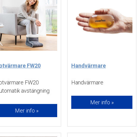
otvärmare FW20
Handvärmare
otvärmare FW20 
Handvärmare 
utomatik avstängning 
Mer info »
Mer info »