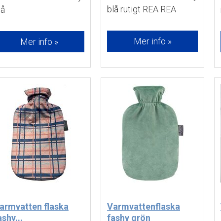
blå rutigt REA REA 
lå
Mer info »
Mer info »
armvatten flaska
Varmvattenflaska
ashy...
fashy grön