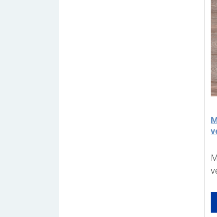
M
v
M
v