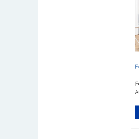
F
F
A