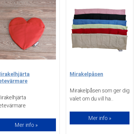
irakelhjärta
Mirakelpåsen
etevärmare
Mirakelpåsen som ger dig 
irakelhjärta 
valet om du vill ha...
etevärmare
Mer info »
Mer info »