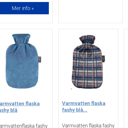
Mer info »
Varmvatten flaska
armvatten flaska
fashy blå...
ashy blå
Varmvatten flaska fashy 
armvattenflaska fashy 