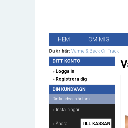
HEM
OM MIG
Du är här:
Värme & Back On Track
DITT KONTO 
V
» 
Logga in
» 
Registrera dig
DIN KUNDVAGN 
Din kundvagn är tom
» Inställningar
» Ändra
TILL KASSAN