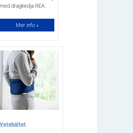
med dragkedja REA... 
Mer info »
Vetebältet