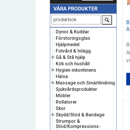
VÅRA PRODUKTER
B
A
Dynor & Kuddar
Förstoringsglas
B
Hjälpmedel
Fotvård & Inlägg
A
Gå & Stå hjälp
vi
Kök och hushåll
Hygien inkontinens
Hälsa
Massage och Smärtlindring
Sjukvårdsprodukter
Möbler
Rollatorer
Skor
Skydd/Stöd & Bandage
Strumpor &
Stöd/Kompressions-