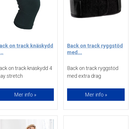
ack on track knäskydd
Back on track ryggstöd
..
med...
ack on track knäskydd 4 
Back on track ryggstöd 
ay stretch
med extra drag 
Mer info »
Mer info »