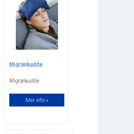
Migränkudde
Migränkudde 
Mer info »