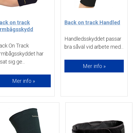
ack on track
Back on track Handled
rmbågsskydd
Handledsskyddet passar 
ack On Track 
bra såväl vid arbete med...
rmbågsskyddet har
sat sig ge...
Mer info »
Mer info »