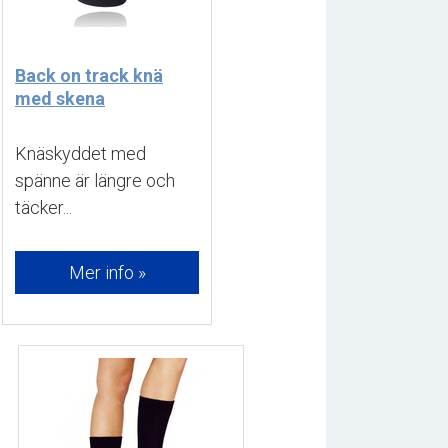
Back on track knä
med skena
Knäskyddet med 
spänne är längre och
täcker...
Mer info »