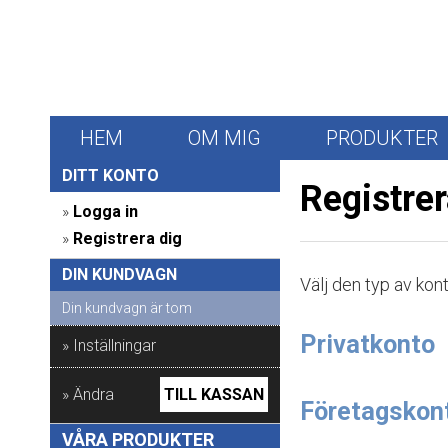
HEM
OM MIG
PRODUKTER
DITT KONTO 
Registre
» 
Logga in
» 
Registrera dig
DIN KUNDVAGN 
Välj den typ av kont
Din kundvagn är tom
Privatkonto
» Inställningar
» Ändra
TILL KASSAN
Företagskon
VÅRA PRODUKTER