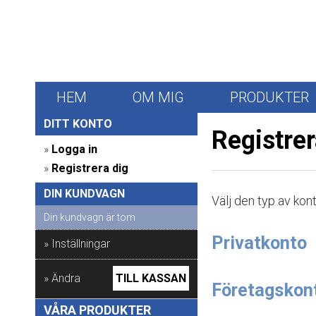
HEM
OM MIG
PRODUKTER
DITT KONTO 
Registre
» 
Logga in
» 
Registrera dig
DIN KUNDVAGN 
Välj den typ av kont
Din kundvagn är tom
Privatkonto
» Inställningar
» Ändra
TILL KASSAN
Företagskon
VÅRA PRODUKTER