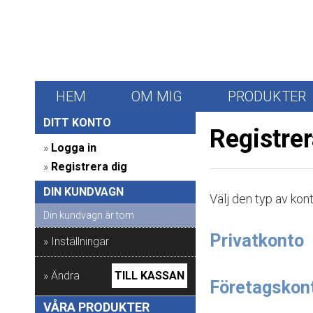
HEM
OM MIG
PRODUKTER
DITT KONTO 
Registre
» 
Logga in
» 
Registrera dig
DIN KUNDVAGN 
Välj den typ av kont
Din kundvagn är tom
Privatkonto
» Inställningar
» Ändra
TILL KASSAN
Företagskon
VÅRA PRODUKTER